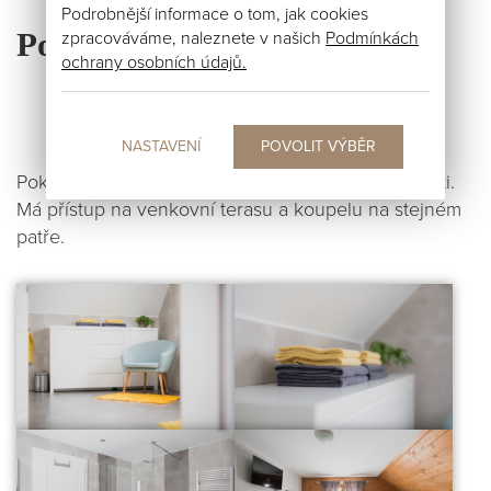
Podrobnější informace o tom, jak cookies
Pokoj s přístupem na terasu
zpracováváme, naleznete v našich
Podmínkách
ochrany osobních údajů.
NASTAVENÍ
Pokoj se nachází v přízemí u společenské mistnosti.
Má přístup na venkovní terasu a koupelu na stejném
patře.